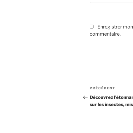
Enregistrer mon
commentaire.
Navigation
Article
PRÉCÉDENT
de
précédent
Découvrez l’étonna
sur les insectes, m
l’article