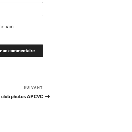
ochain
SUIVANT
Article
suivant
du club photos APCVC