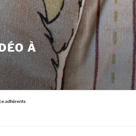
IDÉO À
ce adhérents