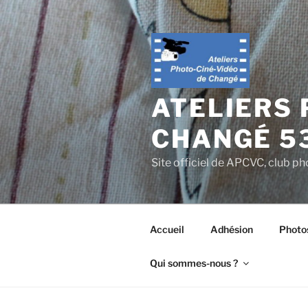
Aller
au
contenu
principal
ATELIERS 
CHANGÉ 5
Site officiel de APCVC, club ph
Accueil
Adhésion
Photo
Qui sommes-nous ?