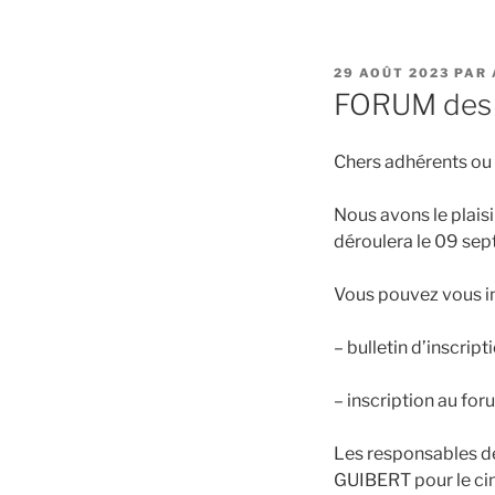
PUBLIÉ
29 AOÛT 2023
PAR
LE
FORUM des 
Chers adhérents ou 
Nous avons le plais
déroulera le 09 sept
Vous pouvez vous ins
– bulletin d’inscript
– inscription au fo
Les responsables d
GUIBERT pour le cin