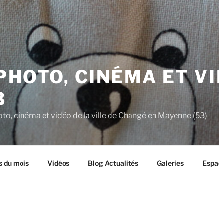
PHOTO, CINÉMA ET V
3
oto, cinéma et vidéo de la ville de Changé en Mayenne (53)
s du mois
Vidéos
Blog Actualités
Galeries
Espa