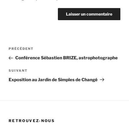
Navigation
Article
PRÉCÉDENT
de
précédent
Conférence Sébastien BRIZE, astrophotographe
l’article
Article
SUIVANT
suivant
Exposition au Jardin de Simples de Changé
RETROUVEZ-NOUS