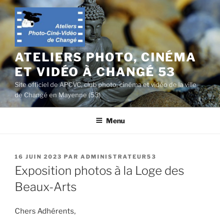
Aller
au
contenu
principal
ATELIERS PHOTO, CINÉMA
ET VIDÉO À CHANGÉ 53
Site officiel de APCVC, club photo, cinéma et vidéo de la ville
de Changé en Mayenne (53)
Menu
PUBLIÉ
16 JUIN 2023
PAR
ADMINISTRATEUR53
LE
Exposition photos à la Loge des
Beaux-Arts
Chers Adhérents,