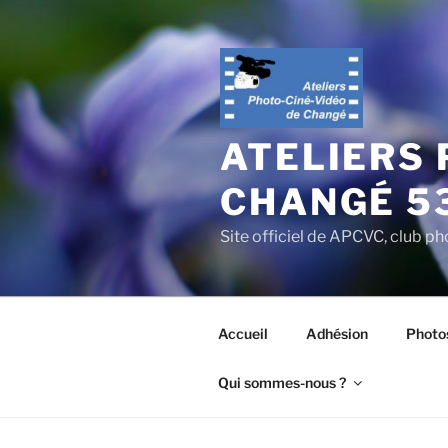
Aller
au
contenu
principal
ATELIERS 
CHANGÉ 5
Site officiel de APCVC, club ph
Accueil
Adhésion
Photo
Qui sommes-nous ?