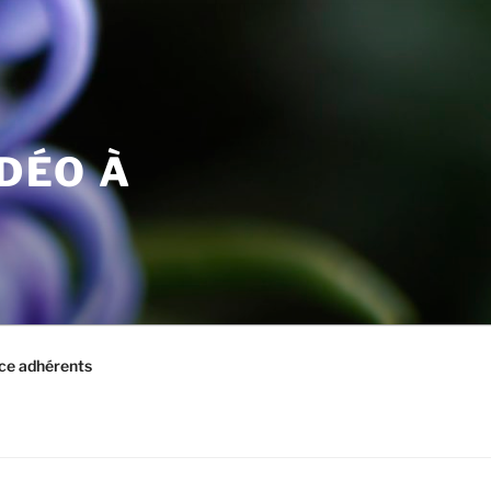
IDÉO À
ce adhérents