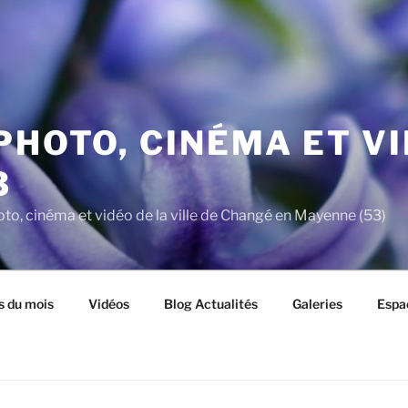
PHOTO, CINÉMA ET V
3
oto, cinéma et vidéo de la ville de Changé en Mayenne (53)
s du mois
Vidéos
Blog Actualités
Galeries
Espa